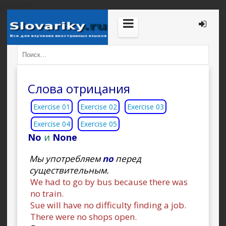
guide.php
Слова отрицания
Exercise 01
Exercise 02
Exercise 03
Exercise 04
Exercise 05
No
и
None
Мы употребляем
no
перед
существительным.
We had to go by bus because there was
no train.
Sue will have no difficulty finding a job.
There were no shops open.