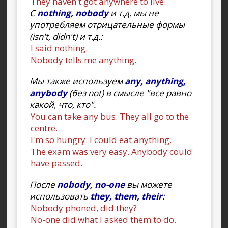
They haven't got anywhere to live.
С
nothing, nobody
и т.д. мы не
употребляем отрицательные формы
(isn't, didn't) и т.д.:
I said nothing.
Nobody tells me anything.
Мы также используем
any, anything,
anybody
(без not) в смысле "все равно
какой, что, кто".
You can take any bus. They all go to the
centre.
I'm so hungry. I could eat anything.
The exam was very easy. Anybody could
have passed.
После
nobody, no-one
вы можете
использовать
they, them, their
:
Nobody phoned, did they?
No-one did what I asked them to do.