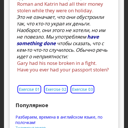
Roman and Katrin had all their money
stolen while they were on holiday.
Это не означает, что они обустроили
так, что кто-то украл их деньги.
Наоборот, они этого не хотели, но им
не повезло. Мы употребляем
have
something done
чтобы сказать, что с
кем-то что-то случилось. Обычно речь
идет о неприятности:
Gary had his nose broken in a fight.
Have you ever had your passport stolen?
Exercise 01
Exercise 02
Exercise 03
Популярное
Разбираем, времена в английском языке, по
полочкам!
7 комментариев