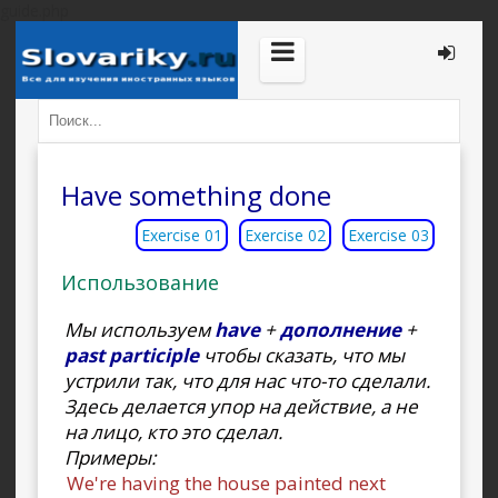
guide.php
Have something done
Exercise 01
Exercise 02
Exercise 03
Использование
Мы используем
have
+
дополнение
+
past participle
чтобы сказать, что мы
устрили так, что для нас что-то сделали.
Здесь делается упор на действие, а не
на лицо, кто это сделал.
Примеры:
We're having the house painted next