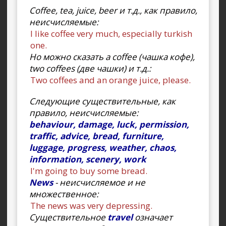
Coffee, tea, juice, beer и т.д., как правило,
неисчисляемые:
I like coffee very much, especially turkish
one.
Но можно сказать a coffee (чашка кофе),
two coffees (две чашки) и т.д.:
Two coffees and an orange juice, please.
Следующие существительные, как
правило, неисчисляемые:
behaviour, damage, luck, permission,
traffic, advice, bread, furniture,
luggage, progress, weather, chaos,
information, scenery, work
I'm going to buy some bread.
News
- неисчисляемое и не
множественное:
The news was very depressing.
Существительное
travel
означает