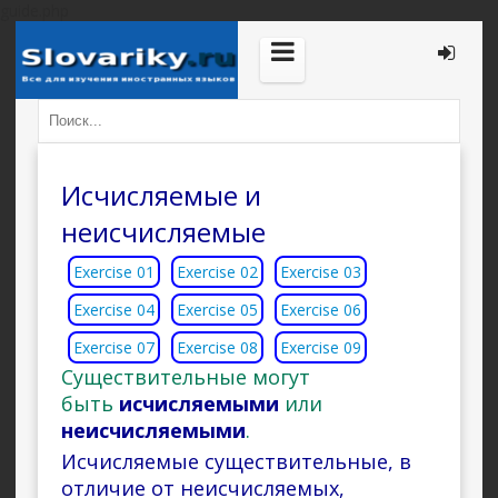
guide.php
Исчисляемые и
неисчисляемые
Exercise 01
Exercise 02
Exercise 03
Exercise 04
Exercise 05
Exercise 06
Exercise 07
Exercise 08
Exercise 09
Существительные могут
быть
исчисляемыми
или
неисчисляемыми
.
Исчисляемые существительные, в
отличие от неисчисляемых,