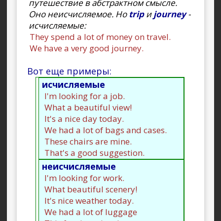
путешествие в абстрактном смысле.
Оно неисчисляемое. Но
trip
и
journey
-
исчисляемые:
They spend a lot of money on travel.
We have a very good journey.
Вот еще примеры:
исчисляемые
I'm looking for a job.
What a beautiful view!
It's a nice day today.
We had a lot of bags and cases.
These chairs are mine.
That's a good suggestion.
неисчисляемые
I'm looking for work.
What beautiful scenery!
It's nice weather today.
We had a lot of luggage