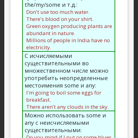
the/my/some и т.д.:
Don't use too much water.
There's blood on your shirt.
Green oxygen producing plants are
abundant in nature.
Millions of people in India have no
electricity.
С исчисляемыми
существительными во
множественном числе можно
употребить неопределенные
местоимения some и any:
I'm going to boil some eggs for
breakfast.
There aren't any clouds in the sky.
Можно использовать some и
any с неисчисляемыми
существительными:
Do you mind if I put on some blues